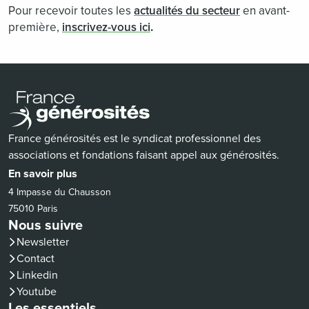
Pour recevoir toutes les
actualités du secteur
en avant-
première,
inscrivez-vous ici
.
France générosités est le syndicat professionnel des
associations et fondations faisant appel aux générosités.
En savoir plus
4 Impasse du Chausson
75010 Paris
Nous suivre
Newsletter
Contact
(nouvelle fenêtre)
Linkedin
(nouvelle fenêtre)
Youtube
Les essentiels