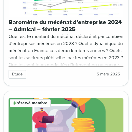
Baromètre du mécénat d’entreprise 2024
– Admical – février 2025
Quel est le montant du mécénat déclaré et par combien
d’entreprises mécènes en 2023 ? Quelle dynamique du
mécénat en France ces deux dernières années ? Quels
sont les secteurs plébiscités par les mécènes en 2023 ?
Quelles sont leurs modalités d’intervention ou encore
leurs motivations ? Autant de questions adressées dans
Etude
5 mars 2025
le Baromètre du mécénat d’entreprise 2024 d’Admical.
Zoom sur quelques enseignements clés.
réservé membre