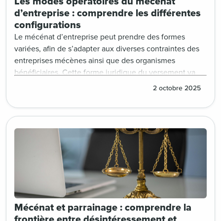
Les modes opératoires du mécénat
d’entreprise : comprendre les différentes
configurations
Le mécénat d’entreprise peut prendre des formes
variées, afin de s’adapter aux diverses contraintes des
entreprises mécènes ainsi que des organismes
bénéficiaires. Cette forme juridique du versement va
conditionner le mode opératoire du mécénat. C’est
2 octobre 2025
pourquoi il est indispensable de bien comprendre les
notions de régie directe et de régie indirecte ainsi que
de distinguer mécénat et partenariat. Ces différentes
formes opérations vont notamment avoir un impact sur
la nature de la convention à signer, ainsi que l’utilité ou
non d’émettre un reçu fiscal. Naviguer dans les eaux du
mécénat d’entreprise demande donc un bon compas :
France générosités vous aide à garder le cap.
Mécénat et parrainage : comprendre la
frontière entre désintéressement et