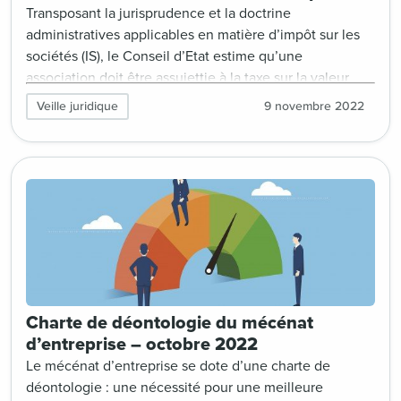
Transposant la jurisprudence et la doctrine
administratives applicables en matière d’impôt sur les
sociétés (IS), le Conseil d’Etat estime qu’une
association doit être assujettie à la taxe sur la valeur
ajoutée (TVA) dès lors qu’elle offre un avantage
Veille juridique
9 novembre 2022
concurrentiel à son partenaire économique dans le
cadre d’une relation privilégiée.
Charte de déontologie du mécénat
d’entreprise – octobre 2022
Le mécénat d’entreprise se dote d’une charte de
déontologie : une nécessité pour une meilleure