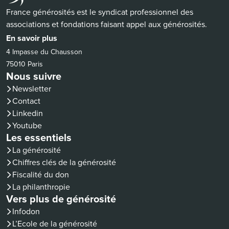
France générosités est le syndicat professionnel des
associations et fondations faisant appel aux générosités.
En savoir plus
4 Impasse du Chausson
75010 Paris
Nous suivre
Newsletter
Contact
(nouvelle fenêtre)
Linkedin
(nouvelle fenêtre)
Youtube
Les essentiels
La générosité
Chiffres clés de la générosité
Fiscalité du don
La philanthropie
Vers plus de générosité
(nouvelle fenêtre)
Infodon
(nouvelle fenêtre)
L’Ecole de la générosité