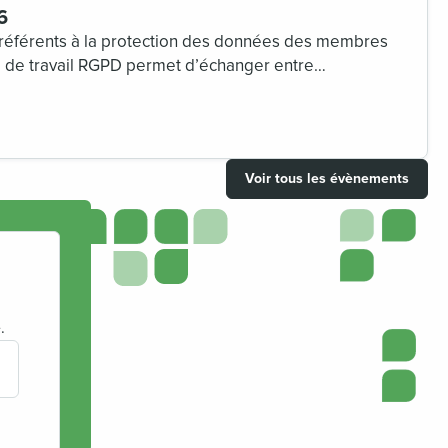
6
éférents à la protection des données des membres
e de travail RGPD permet d’échanger entre
ues communes à nos organisations.
Voir tous les évènements
.