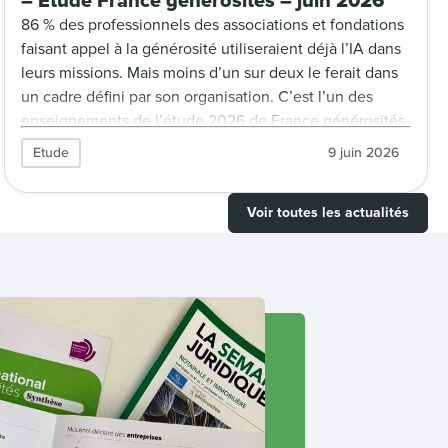
– Etude France générosités – juin 2026
86 % des professionnels des associations et fondations
faisant appel à la générosité utiliseraient déjà l’IA dans
leurs missions. Mais moins d’un sur deux le ferait dans
un cadre défini par son organisation. C’est l’un des
enseignements de l’étude 2026 de France générosités
sur l’usage de l’IA au sein des OSBL donnant des
Etude
9 juin 2026
tendances du secteur et des clés pour nourrir sa
réflexion sur le déploiement de l’IA au sein de son
Voir toutes les actualités
organisation.