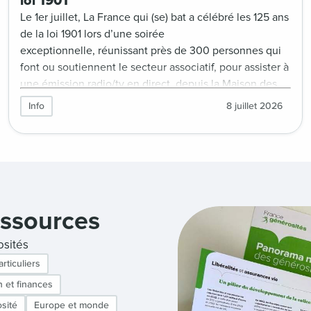
loi 1901
Le 1er juillet, La France qui (se) bat a célébré les 125 ans
de la loi 1901 lors d’une soirée
exceptionnelle, réunissant près de 300 personnes qui
font ou soutiennent le secteur associatif, pour assister à
une émission radio/tv en direct, depuis la Maison des
Métallos, à Paris.
Info
8 juillet 2026
essources
osités
rticuliers
 et finances
sité
Europe et monde