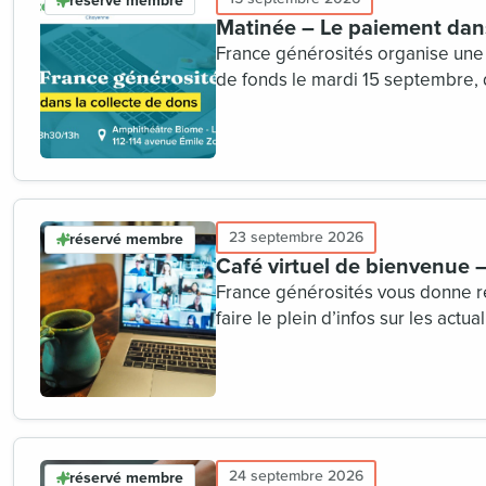
réservé membre
Matinée – Le paiement dans
France générosités organise une 
de fonds le mardi 15 septembre, d
interventions d’experts, uses ca
organisations membres de Franc
23 septembre 2026
réservé membre
Café virtuel de bienvenue
France générosités vous donne 
faire le plein d’infos sur les actu
24 septembre 2026
réservé membre