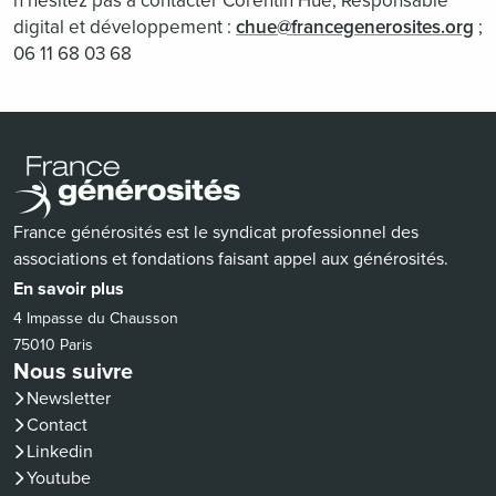
n’hésitez pas à contacter Corentin Hue, Responsable
digital et développement :
chue@francegenerosites.org
;
06 11 68 03 68
France générosités est le syndicat professionnel des
associations et fondations faisant appel aux générosités.
En savoir plus
4 Impasse du Chausson
75010 Paris
Nous suivre
Newsletter
Contact
(nouvelle fenêtre)
Linkedin
(nouvelle fenêtre)
Youtube