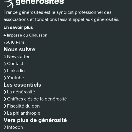
France générosités est le syndicat professionnel des
associations et fondations faisant appel aux générosités.
En savoir plus
4 Impasse du Chausson
75010 Paris
Nous suivre
Newsletter
Contact
(nouvelle fenêtre)
Linkedin
(nouvelle fenêtre)
Youtube
Les essentiels
La générosité
Chiffres clés de la générosité
Fiscalité du don
La philanthropie
Vers plus de générosité
(nouvelle fenêtre)
Infodon