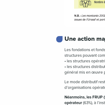
Une action maj
Les fondations et fond
structures pouvant co
• les structures opéra
• les structures distri
général mis en œuvre 
Le mode distributif res
d’organisations opératr
Néanmoins, les FRUP (f
opérateur
(63%), à l’in