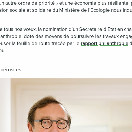
n autre ordre de priorité » et une économie plus résiliente, p
sion sociale et solidaire du Ministère de l’Ecologie nous inq
 tous nos vœux, la nomination d’un Secrétaire d’Etat en cha
hilanthropie, doté des moyens de poursuivre les travaux eng
ser la feuille de route tracée par le
rapport philanthropie
d
ou.
énérosités