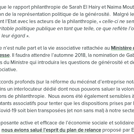
ue le rapport philanthropie de Sarah El Hairy et Naima Mou
ion de la représentation politique de la générosité. Malgré
nt l’Etat avec les acteurs de la philanthropie, «
celle-ci ne se
ble politique publique en tant que telle, ce que reflète l’o
à leur égard »
.
e n’est nulle part et la vie associative rattachée au
Ministère 
nesse
. Il faudra attendre l’automne 2018, la nomination de Gab
s du Ministre qui introduira les questions de générosité et
ociative.
ords profonds (sur la réforme du mécénat d’entreprise not
oins un interlocuteur dédié dont nous pouvons saluer la vol
tions de philanthropie. Nous avons été également sensibles à
tants associatifs pour tenter que les dispositions prises pa
Covid-19 soit bien transposées (et non sans mal) à notre secte
ante active et efficace de l’économie sociale et solidaire,
e
nous avions salué l’esprit du plan de relance
proposé par E