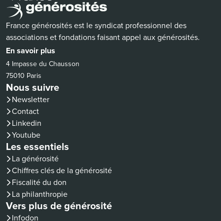
France générosités est le syndicat professionnel des
associations et fondations faisant appel aux générosités.
En savoir plus
4 Impasse du Chausson
75010 Paris
Nous suivre
Newsletter
Contact
(nouvelle fenêtre)
Linkedin
(nouvelle fenêtre)
Youtube
Les essentiels
La générosité
Chiffres clés de la générosité
Fiscalité du don
La philanthropie
Vers plus de générosité
(nouvelle fenêtre)
Infodon