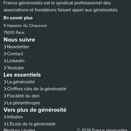
France générosités est le syndicat professionnel des
associations et fondations faisant appel aux générosités.
En savoir plus
4 Impasse du Chausson
75010 Paris
Nous suivre
Newsletter
Contact
(nouvelle fenêtre)
Linkedin
(nouvelle fenêtre)
Youtube
Les essentiels
La générosité
Chiffres clés de la générosité
Fiscalité du don
La philanthropie
Vers plus de générosité
(nouvelle fenêtre)
Infodon
(nouvelle fenêtre)
L’Ecole de la générosité
Mentions Légales
© 2026 France générosités