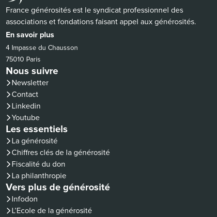
France générosités est le syndicat professionnel des
associations et fondations faisant appel aux générosités.
En savoir plus
4 Impasse du Chausson
75010 Paris
Nous suivre
Newsletter
Contact
(nouvelle fenêtre)
Linkedin
(nouvelle fenêtre)
Youtube
Les essentiels
La générosité
Chiffres clés de la générosité
Fiscalité du don
La philanthropie
Vers plus de générosité
(nouvelle fenêtre)
Infodon
(nouvelle fenêtre)
L’Ecole de la générosité