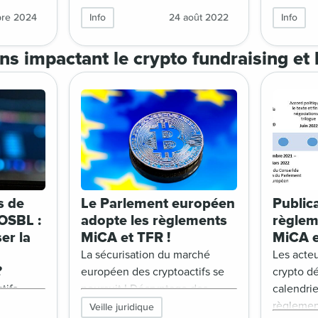
vons
l’écosystème qui l’abrite, de
inspirant
bre 2024
Info
24 août 2022
Info
tte
ses acteurs et depuis peu de
Avec ces
ctifs et
ses vertus philanthropiques.
collecte 
s impactant le crypto fundraising et 
vogues,
Décryptage et tendances à
internati
ion et du
travers 5 initiatives de la
Quels son
Première
philanthropie NFT par Charlène
de ce typ
 :
Petit du podcast FILantropio.
pto
ion
une
s de
Le Parlement européen
Public
 façon de
 OSBL :
adopte les règlements
règlem
r l’aide
er la
MiCA et TFR !
MiCA e
La sécurisation du marché
Les acte
?
européen des cryptoactifs se
crypto dé
tifs
poursuit ! Décryptage des
calendrie
oissante
réglements MiCA et TFR.
règlemen
Veille juridique