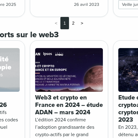
s
Crypto-As
re 2025
26 avril 2023
Veille ju
et
(« Transf
 préparer
Regulatio
<
1
2
>
rme de
ebinaire
orts sur le web3
bre
airage
érationnel
tion et la
tés
écurité.
Web3 et crypto en
Etude 
026
France en 2024 – étude
cryptoa
ADAN – mars 2024
crypto
tifs
2023
les codes
L’édition 2024 confirme
Quel
l’adoption grandissante des
En 2023, 
crypto-actifs par le grand
détenu au