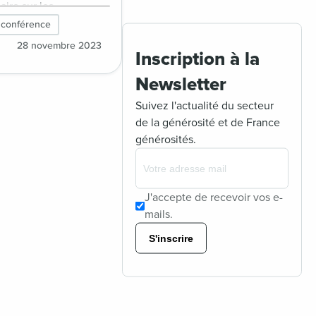
ire sur les
nnaies pour les
 conférence
nces de vos OSBL le
28 novembre 2023
Inscription à la
 novembre 2023 de
30, avec la présence
Newsletter
nnelle de l’ADAN
Suivez l'actualité du secteur
ion pour le
de la générosité et de France
ement des actifs
générosités.
es) et de Blockchain
d
J'accepte de recevoir vos e-
mails.
S'inscrire