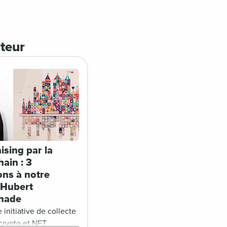
cteur
ising par la
ain : 3
ons à notre
 Hubert
nade
 initiative de collecte
crypto et NFT