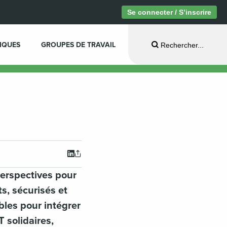
Se connecter / S’inscrire
IQUES
GROUPES DE TRAVAIL
Rechercher...
perspectives pour
ts, sécurisés et
bles pour intégrer
 solidaires,