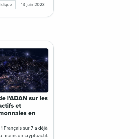
sets ») et TFR
ridique
13 juin 2023
er of Funds
n ») !
de l’ADAN sur les
ctifs et
monnaies en
1 Français sur 7 a déjà
 moins un cryptoactif.