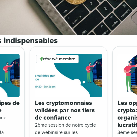
s indispensables
réservé membre
ipes de
Les cryptomonnaies
Les op
e
validées par nos tiers
cryptoa
de confiance
organi
une
lucrati
2ème session de notre cycle
la
de webinaire sur les
3ème ses