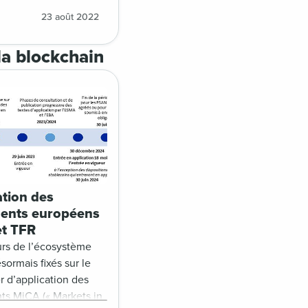
e à nous partager ?
23 août 2022
 nouveaux canaux, la
devient-elle plus
la blockchain
onale voire globale ?
t les enjeux à venir
e de fundraising ?
ation des
ents européens
t TFR
urs de l’écosystème
sormais fixés sur le
r d’application des
ts MiCA (« Markets in