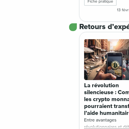
lancer dans un projet 
Fiche pratique
fundraising ? Le grou
13 fév
travail crypto fundrais
France générosités a tr
Retours d’expé
une fiche pratique po
aider dans cette déma
La révolution
silencieuse : C
les crypto monn
pourraient tran
l’aide humanitair
Entre avantages
révolutionnaires et dé