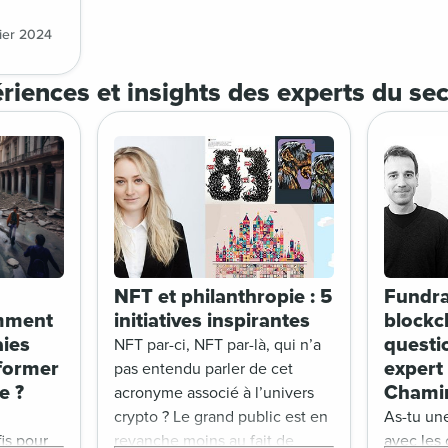
de crypto
pe de
rier 2024
ing de
availlé à
riences et insights des experts du se
ur vous
rche.
NFT et philanthropie : 5
Fundra
omment
initiatives inspirantes
blockch
aies
questi
NFT par-ci, NFT par-là, qui n’a
sformer
expert
pas entendu parler de cet
e ?
Chami
acronyme associé à l’univers
crypto ? Le grand public est en
As-tu une
fis pour
revanche moins au fait de
avec les 