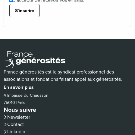
J'accepte de recevoir vos e-mails.
S'inscrire
France générosités est le syndicat professionnel des
associations et fondations faisant appel aux générosités.
En savoir plus
4 Impasse du Chausson
75010 Paris
Nous suivre
Newsletter
Contact
(nouvelle fenêtre)
Linkedin