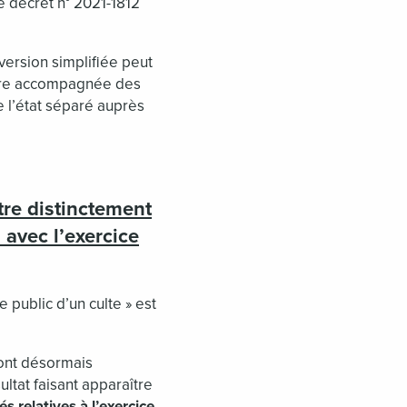
 décret n° 2021-1812
version simplifiée peut
 être accompagnée des
e l’état séparé auprès
tre distinctement
 avec l’exercice
e public d’un culte » est
2 ont désormais
ltat faisant apparaître
és relatives à l’exercice