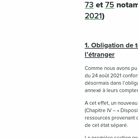
73
et
75
notam
2021
)
1. Obligation de 
l’étranger
Comme nous avons pu l’
du 24 août 2021 confort
désormais dans l’oblig
annexé à leurs comptes
A cet effet, un nouveau
(Chapitre IV – « Dispos
ressources provenant de
de cet état séparé.
La première section pr