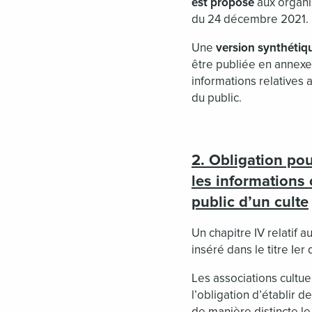
est proposé
aux organi
du 24 décembre 2021.
Une
version synthétiq
être publiée en annexe
informations relatives 
du public.
2. Obligation pou
les informations 
public d’un culte
Un chapitre IV relatif a
inséré dans le titre Ie
Les associations cultuel
l’obligation d’établir 
de manière distincte le