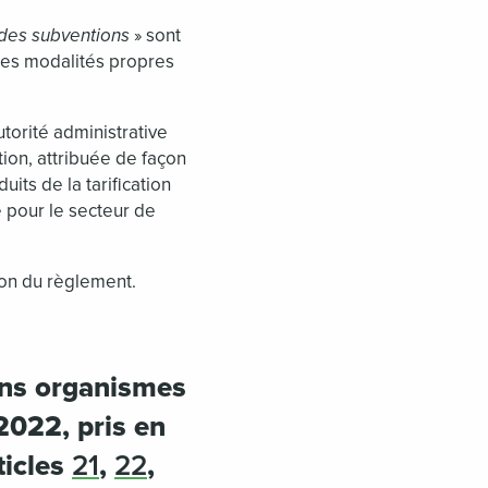
 des subventions
» sont
des modalités propres
torité administrative
tion, attribuée de façon
duits de la tarification
 pour le secteur de
ion du règlement.
ins organismes
2022, pris en
ticles
21
,
22
,