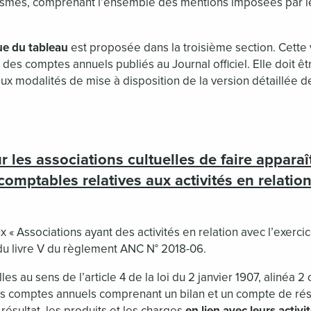
smes, comprenant l’ensemble des mentions imposées par le
ue du tableau
est proposée dans la troisième section. Cette 
 des comptes annuels publiés au Journal officiel. Elle doit
aux modalités de mise à disposition de la version détaillée d
r les associations cultuelles de faire apparaî
comptables relatives aux activités en relation
ux « Associations ayant des activités en relation avec l’exercic
r du livre V du règlement ANC N° 2018-06.
les au sens de l’article 4 de la loi du 2 janvier 1907, alinéa 
des comptes annuels comprenant un bilan et un compte de résu
 résultat, les produits et les charges
en lien avec leurs activit