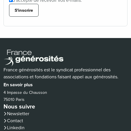
J'accepte de recevoir vos e-mails.
S'inscrire
France générosités est le syndicat professionnel des
associations et fondations faisant appel aux générosités.
En savoir plus
4 Impasse du Chausson
75010 Paris
Nous suivre
Newsletter
Contact
(nouvelle fenêtre)
Linkedin