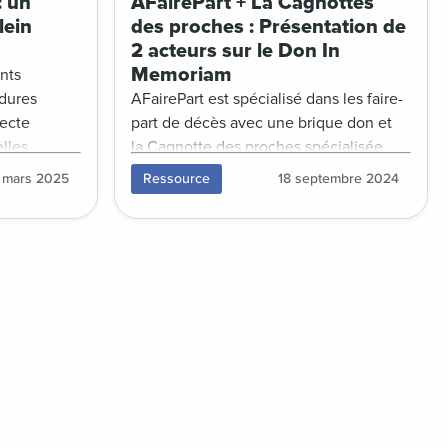
: un
AFairePart + La Cagnottes
lein
des proches : Présentation de
2 acteurs sur le Don In
Memoriam
nts
édures
AFairePart est spécialisé dans les faire-
lecte
part de décès avec une brique don et
elles
la Cagnotte des proches spécialisée
és du don
dans les collectes des familles. Replay
 mars 2025
Ressource
18 septembre 2024
ages de la
de leur présentation réalisée durant le
s Frères des
groupe de travail DIM du 18 septembre
on et
2024.