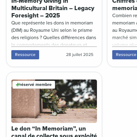
In-Memory Giving in
Chiffres 
Multicultural Britain – Legacy
memoria
Foresight – 2025
Combien re
Que représente les dons in memoriam
memoriam a
(DIM) au Royaume Uni selon le prisme
au Royaume 
des religions ? Quelles différences dans
marché simi
le comportements des donateurs et
volume plus
collecteurs selon leur confession ?
Décryptage
Ressource
28 juillet 2025
Ressource
Décryptage avec la nouvelle étude de
Legacy For
Legacy Foresight sur les DIM dans un
réservé me
contexte multi-culturel et multi-
ethnique.
réservé membre
Le don “In Memoriam”, un
canal de collecte sous exploité