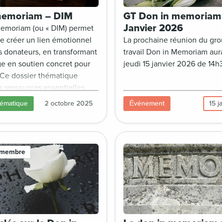
memoriam – DIM
GT Don in memoriam
Janvier 2026
memoriam (ou « DIM) permet
e créer un lien émotionnel
La prochaine réunion du gr
es donateurs, en transformant
travail Don in Memoriam aura
 en soutien concret pour
jeudi 15 janvier 2026 de 14h
 Ce dossier thématique
 ressources essentielles
et juridique) pour
hématique
2 octobre 2025
Événement
15 j
r cette démarche :
de communication sensibles,
llecte dédiés, retours
ce, bonnes pratiques
 membre
t fiscales, ainsi que des
spirants.