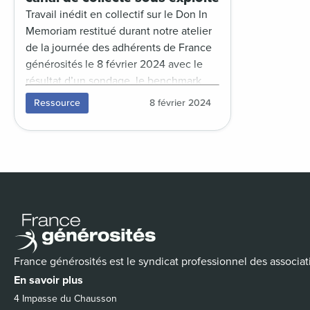
Travail inédit en collectif sur le Don In
Memoriam restitué durant notre atelier
de la journée des adhérents de France
générosités le 8 février 2024 avec le
résultat d’un sondage, le benchmark
des sites in memoriam, un décryptage
Ressource
8 février 2024
juridique et les use cases des Petits
Frères des Pauvres et de la Ligue contre
le cancer.
France générosités est le syndicat professionnel des associat
En savoir plus
4 Impasse du Chausson