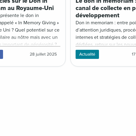
clés sur le Don in
Le don in memoriam 
m au Royaume-Uni
canal de collecte en p
développement
présente le don in
ppelé « In Memory Giving »
Don in memoriam : entre poi
Uni ? Quel potentiel sur ce
d’attention juridiques, proc
laire au nôtre mais avec un
internes et stratégies de col
 important de générosité ?
dédiées, retour sur les nouv
 avec la conférence de
tendances et les opportunit
28 juillet 2025
Actualité
17
esight au CIOF 2025. [Accès
hommage, avec les témoign
mbres]
Ligue contre le cancer, Petit
Pauvres, AIDES, AFM-Téléth
Renaloo.