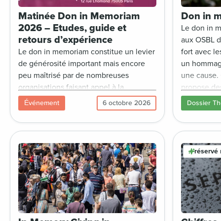
Matinée Don in Memoriam
Don in 
2026 – Etudes, guide et
Le don in 
retours d’expérience
aux OSBL d
Le don in memoriam constitue un levier
fort avec l
de générosité important mais encore
un hommage
peu maîtrisé par de nombreuses
une cause.
organisations faisant appel à la
propose des
générosité du public. France
(marketing 
Événement
6 octobre 2026
Dossier T
générosités propose à ses membres
accompagne
une matinée consacrée à ce sujet, afin
stratégies 
de mieux comprendre les attentes des
outils de co
donateurs et de s’approprier les bonnes
d’expérien
réservé
pratiques du secteur.
juridiques e
exemples in