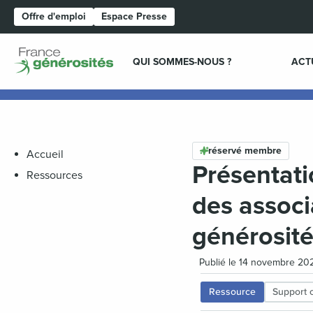
Offre d'emploi
Espace Presse
Page d'accueil
QUI SOMMES-NOUS ?
ACT
réservé membre
Accueil
Présentati
Ressources
des associ
générosité
Publié le 14 novembre 202
Ressource
Support 