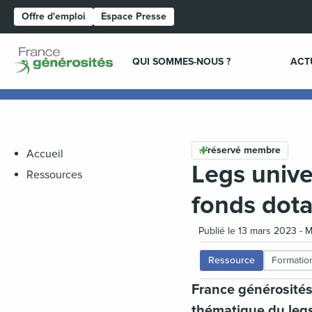
Offre d'emploi
Espace Presse
Page d'accueil
QUI SOMMES-NOUS ?
ACT
réservé membre
Accueil
Legs univer
Ressources
fonds dota
Publié le 13 mars 2023 - 
Ressource
Formation
France générosités
thématique du legs