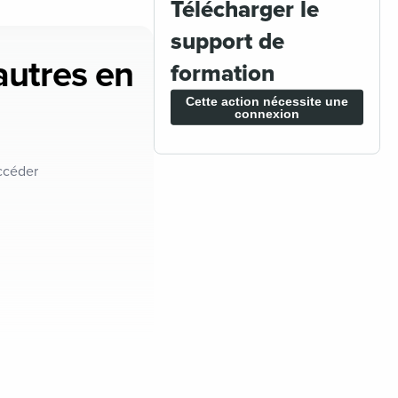
Télécharger le
support de
'autres en
formation
Cette action nécessite une
connexion
ccéder