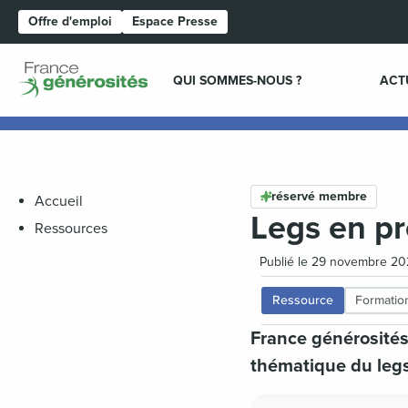
Offre d'emploi
Espace Presse
Page d'accueil
QUI SOMMES-NOUS ?
ACT
réservé membre
Accueil
Legs en pr
Ressources
Publié le 29 novembre 202
Ressource
Formation
France générosités
thématique du legs