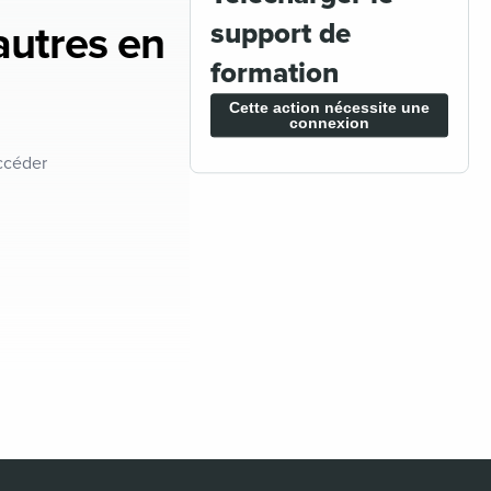
support de
'autres en
formation
Cette action nécessite une
connexion
ccéder