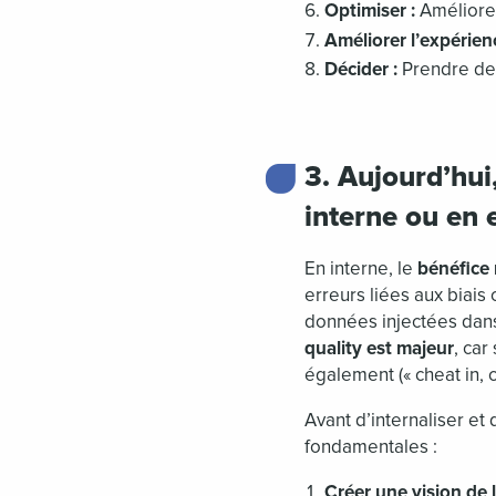
Optimiser :
Améliorer
Améliorer l’expérienc
Décider :
Prendre des
3. Aujourd’hui,
interne ou en 
En interne, le
bénéfice 
erreurs liées aux biais 
données injectées dan
quality est majeur
, car
également (« cheat in, c
Avant d’internaliser et 
fondamentales :
Créer une vision de l