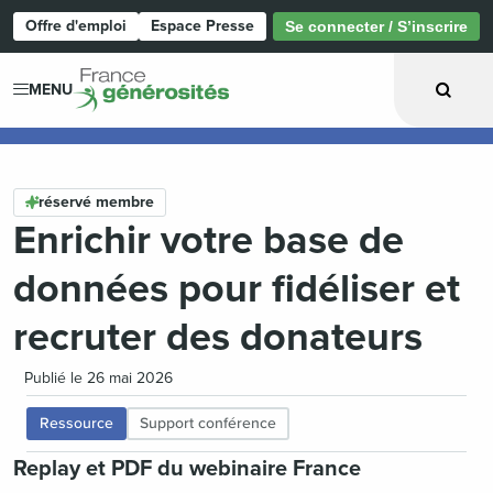
Offre d'emploi
Espace Presse
Se connecter / S’inscrire
Page d'accueil
MENU
réservé membre
Enrichir votre base de
données pour fidéliser et
recruter des donateurs
Publié le 26 mai 2026
Ressource
Support conférence
Replay et PDF du webinaire France