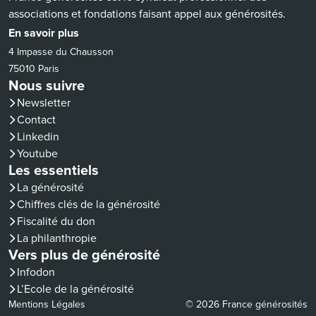
associations et fondations faisant appel aux générosités.
En savoir plus
4 Impasse du Chausson
75010 Paris
Nous suivre
Newsletter
Contact
(nouvelle fenêtre)
Linkedin
(nouvelle fenêtre)
Youtube
Les essentiels
La générosité
Chiffres clés de la générosité
Fiscalité du don
La philanthropie
Vers plus de générosité
(nouvelle fenêtre)
Infodon
(nouvelle fenêtre)
L’Ecole de la générosité
Mentions Légales
© 2026 France générosités