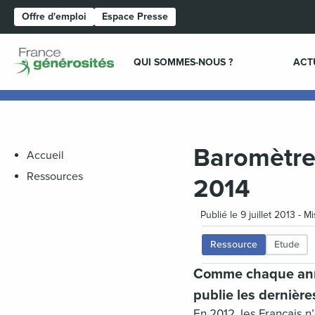
Offre d'emploi
Espace Presse
Page d'accueil
QUI SOMMES-NOUS ?
ACT
Baromètre 
Accueil
Ressources
2014
Publié le 9 juillet 2013 - 
Ressource
Etude
Comme chaque année
publie les dernière
En 2012, les Français n