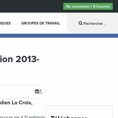
Se connecter / S’inscrire
IQUES
GROUPES DE TRAVAIL
Rechercher...
tion 2013-
dien La Croix,
ncours de 4.71 milliards