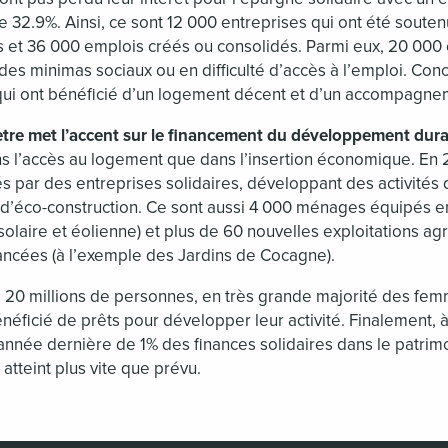
e 32.9%. Ainsi, ce sont 12 000 entreprises qui ont été soute
s et 36 000 emplois créés ou consolidés. Parmi eux, 20 000
des minimas sociaux ou en difficulté d’accès à l’emploi. Con
ui ont bénéficié d’un logement décent et d’un accompagnem
ètre met l’accent sur le financement du développement dur
ns l’accès au logement que dans l’insertion économique. En 
 par des entreprises solidaires, développant des activités d
 d’éco-construction. Ce sont aussi 4 000 ménages équipés en
olaire et éolienne) et plus de 60 nouvelles exploitations a
ancées (à l’exemple des Jardins de Cocagne).
l, 20 millions de personnes, en très grande majorité des fe
éficié de prêts pour développer leur activité. Finalement, à
é l’année dernière de 1% des finances solidaires dans le patrim
atteint plus vite que prévu.