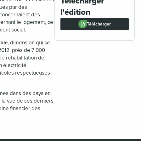
Télécharger
nues par des
l'édition
 concernaient des
cernant le logement, ce
Télécharger
ent social.
able
, dimension qui se
2012, près de 7 000
e réhabilitation de
 électricité
gricoles respectueuses
mmes dans des pays en
 la vue de ces derniers
oine financier des