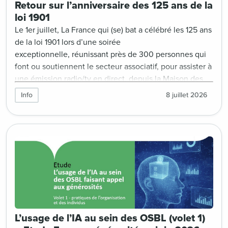
Retour sur l’anniversaire des 125 ans de la
loi 1901
Le 1er juillet, La France qui (se) bat a célébré les 125 ans
de la loi 1901 lors d’une soirée
exceptionnelle, réunissant près de 300 personnes qui
font ou soutiennent le secteur associatif, pour assister à
une émission radio/tv en direct, depuis la Maison des
Métallos, à Paris.
Info
8 juillet 2026
L’usage de l’IA au sein des OSBL (volet 1)