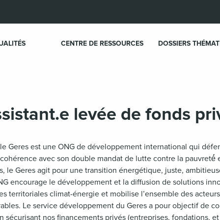
UALITÉS
CENTRE DE RESSOURCES
DOSSIERS THÉMAT
sistant.e levée de fonds pri
, le Geres est une ONG de développement international qui défen
n cohérence avec son double mandat de lutte contre la pauvreté́ e
 le Geres agit pour une transition énergétique, juste, ambitieuse
’ONG encourage le développement et la diffusion de solutions inno
 territoriales climat-énergie et mobilise l’ensemble des acteurs e
érables. Le service développement du Geres a pour objectif de con
 en sécurisant nos financements privés (entreprises, fondations, et