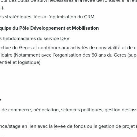
our des outils de suivi nécessaires à la levée de fonds et à la re
).
ons stratégiques liées à l’optimisation du CRM.
’équipe du Pôle Développement et Mobilisation
ns hebdomadaires du service DEV
llective du Geres et contribuer aux activités de convivialité et de
idaire (Notamment avec l’organisation des 50 ans du Geres (su
ntiel et logistique)
e
e de commerce, négociation, sciences politiques, gestion des ass
e/stage en lien avec la levée de fonds ou la gestion de projet (