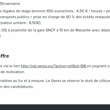
 35h/semaine
 légales de stage (environ 650 euros/mois ; 4,50 € / heure) + p
ansports publics + prise en charge de 60 % des tickets restauran
(valeur unitaire : 8,50€)
(13) à proximité de la gare SNCF à 15 km de Marseille avec dépl
l
ffre
e via le lien
http://job.geres.eu/?action=ref&id=198
en joignant v
 de motivation.
raitées au fur et à mesure. Le Geres se réserve le droit de clôtu
on des candidatures.