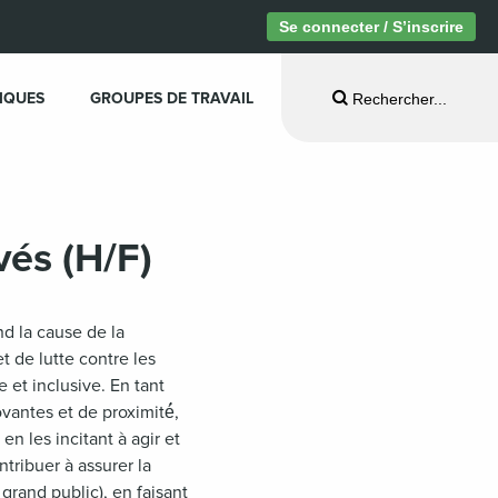
Se connecter / S’inscrire
IQUES
GROUPES DE TRAVAIL
Rechercher...
vés (H/F)
d la cause de la
t de lutte contre les
 et inclusive. En tant
vantes et de proximité́,
n les incitant à agir et
tribuer à assurer la
 grand public), en faisant