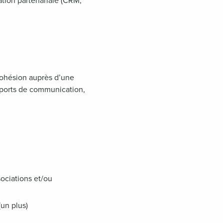
lation partenariale (CRM,
 cohésion auprès d’une
pports de communication,
ociations et/ou
un plus)