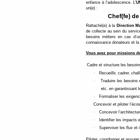
enfance à l’adolescence.
L’
U
un(e) :
Chef(fe) de
Rattaché(e) à la
Direction M
de collecte au sein du servic
besoins métiers en cas d’us
connaissance donateurs et la 
Vous avez pour missions de
Cadre et structure les besoin
·
Recueillir, cadrer, chal
·
Traduire les besoins
etc. en garantissant 
·
Formaliser les exigenc
Concevoir et piloter l’éc
·
Concevoir l’architectur
·
Identifier les impact
·
Superviser les flux et
Piloter, coordonner et assure