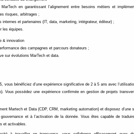
ts MarTech en garantissant l’alignement entre besoins métiers et implément
des risques, arbitrages ;
internes et partenaires (IT, data, marketing, intégrateur, éditeur) ;
 les équipes.
ue & innovation
 performance des campagnes et parcours donateurs ;
ive sur évolutions MarTech et data.
, vous bénéficiez d’une expérience significative de 2 à 5 ans avec l’utilisatio
). Vous possédez une expérience confirmée en gestion de projets transve
ement Martech et Data (CDP, CRM, marketing automation) et disposez d’une 
la gouvernance et à l’activation de la donnée. Vous êtes capable de tradui
s et activables.
cité à travailler en transverse, vous collaborez efficacement avec des