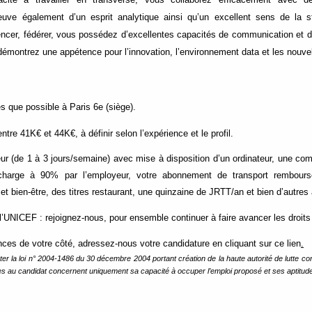
euve également d’un esprit analytique ainsi qu’un excellent sens de la st
encer, fédérer, vous possédez d’excellentes capacités de communication et d
 démontrez une appétence pour l’innovation, l’environnement data et les nouve
 que possible à Paris 6e (siège).
tre 41K€ et 44K€, à définir selon l’expérience et le profil.
eur (de 1 à 3 jours/semaine) avec mise à disposition d’un ordinateur, une co
charge à 90% par l’employeur, votre abonnement de transport rembour
 et bien-être, des titres restaurant, une quinzaine de JRTT/an et bien d’autr
’UNICEF : rejoignez-nous, pour ensemble continuer à faire avancer les droits 
nces de votre côté, adressez-nous votre candidature en cliquant sur
ce lien
.
la loi n° 2004-1486 du 30 décembre 2004 portant création de la haute autorité de lutte cont
es au candidat concernent uniquement sa capacité à occuper l’emploi proposé et ses aptitude