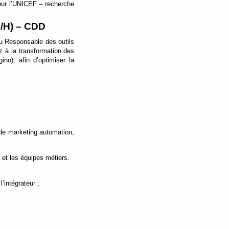
pour l’UNICEF – recherche
F/H) – CDD
du Responsable des outils
z à la transformation des
no), afin d’optimiser la
 de marketing automation,
 et les équipes métiers.
’intégrateur ;