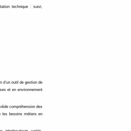
ation technique : suivi,
n d’un outil de gestion de
rses et en environnement
solide compréhension des
re les besoins métiers en
 interlocuteurs variés.