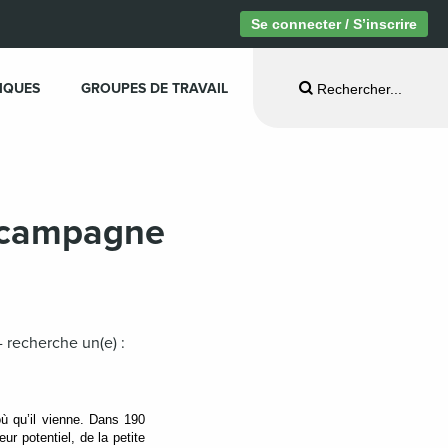
Se connecter / S’inscrire
IQUES
GROUPES DE TRAVAIL
Rechercher...
e campagne
- recherche un(e) :
ù qu’il vienne. Dans 190
ur potentiel, de la petite