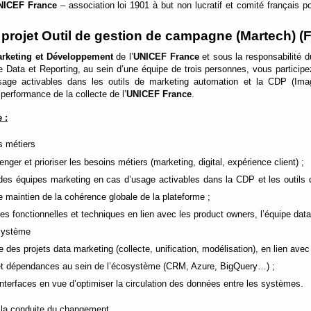
NICEF France
– association loi 1901 à but non lucratif et comité français 
 projet Outil de gestion de campagne (Martech) (
arketing et Développement
de
l’
UNICEF France
et sous la responsabilité 
e Data et Reporting, au sein d’une équipe de trois personnes, vous participe
age activables dans les outils de marketing automation et la CDP (Imagi
performance de la collecte de l’
UNICEF France
.
 :
s métiers
lenger et prioriser les besoins métiers (marketing, digital, expérience client) ;
 des équipes marketing en cas d’usage activables dans la CDP et les outils
le maintien de la cohérence globale de la plateforme ;
es fonctionnelles et techniques en lien avec les product owners, l’équipe data
osystème
e des projets data marketing (collecte, unification, modélisation), en lien avec l
s et dépendances au sein de l’écosystème (CRM, Azure, BigQuery…) ;
 interfaces en vue d’optimiser la circulation des données entre les systèmes.
r la conduite du changement