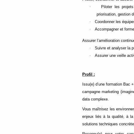
·
Piloter les proje
priorisation, gestion 
·
Coordonner les équipes 
·
Accompagner et former
Assurer l’amélioration contin
·
Suivre et analyser la
·
Assurer une veille act
Profil :
Issu(e) d’une formation Bac +5
campagne marketing (imagino
data complexe.
Vous maîtrisez les environn
enjeux liés à la qualité, à 
solutions techniques concrète
Reconnu(e) pour votre capa