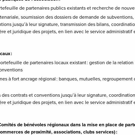
rtefeuille de partenaires publics existants et recherche de nouv
partenariale, soumission des dossiers de demande de subventions
tions jusqu’à leur signature, transmission des bilans, coordinatio
ère et juridique des projets, en lien avec le service administratif 
ocaux :
rtefeuille de partenaires locaux existant : gestion de la relation 
conventions
nes à fort ancrage régional : banques, mutuelles, regroupement d
es contrats et conventions jusqu’à leur signature, coordination 
ère et juridique des projets, en lien avec le service administratif 
ités de bénévoles régionaux dans la mise en place de parten
/commerces de proximité, associations, clubs services) :