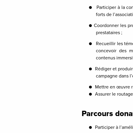
●
Participer à la c
forts de l’associa
●
Coordonner les pro
prestataires ;
●
Recueillir les té
concevoir des me
contenus immersi
●
Rédiger et produir
campagne dans l’ou
●
Mettre en œuvre r
●
Assurer le routage
Parcours donat
●
Participer à l’amél