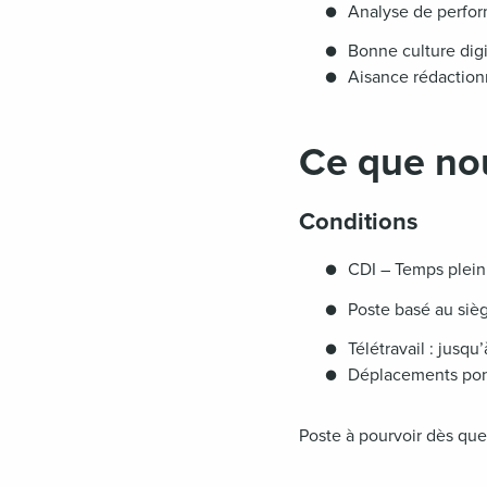
●
Analyse de perfor
●
Bonne culture digi
●
Aisance rédaction
Ce que no
Conditions
●
CDI – Temps plein
●
Poste basé au siè
●
Télétravail : jusq
●
Déplacements ponc
Poste à pourvoir dès que