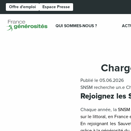
Offre d'emploi
Espace Presse
Page d'accueil
QUI SOMMES-NOUS ?
ACT
Chargé
Publié le 05.06.2026
SNSM recherche un.e Charg
Rejoignez les
Chaque année, la
SNSM s
sur le littoral, en France
En rejoignant les Sauv
grâce à la générosité du 