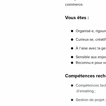
commerce.
Vous êtes :
●
Organisé·e, rigou
●
Curieux·se, créatif
●
À l’aise avec la ge
●
Sensible aux enjeu
●
Reconnu·e pour vos
Compétences rech
●
Compétences techn
d’emailing ;
●
Gestion de projet 