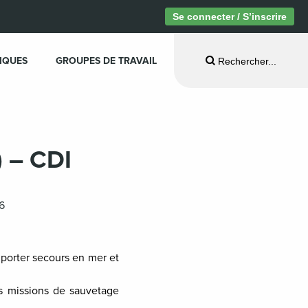
Se connecter / S’inscrire
IQUES
GROUPES DE TRAVAIL
Rechercher...
) – CDI
26
porter secours en mer et
s missions de sauvetage