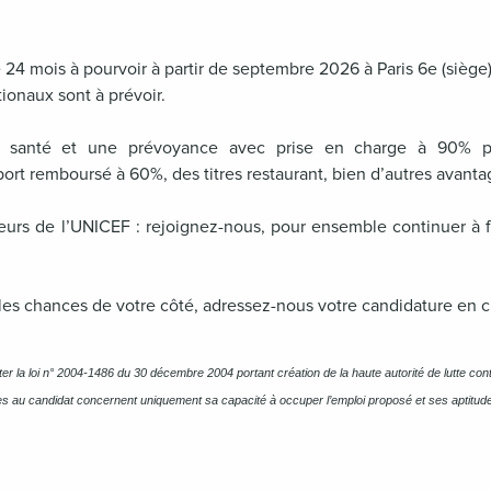
24 mois à pourvoir à partir de septembre 2026 à Paris 6e (siège)
onaux sont à prévoir.
 santé et une prévoyance avec prise en charge à 90% par
rt remboursé à 60%, des titres restaurant, bien d’autres avant
eurs de l’UNICEF : rejoignez-nous, pour ensemble continuer à fa
 les chances de votre côté, adressez-nous votre candidature en c
la loi n° 2004-1486 du 30 décembre 2004 portant création de la haute autorité de lutte contr
es au candidat concernent uniquement sa capacité à occuper l’emploi proposé et ses aptitude