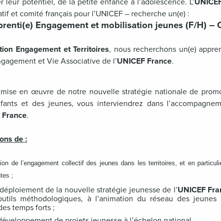
er leur potentiel, de la petite enfance à l’adolescence.
L’
UNICEF
ratif et comité français pour l’UNICEF – recherche un(e) :
renti(e) Engagement et mobilisation jeunes (F/H) –
tion Engagement et Territoires
, nous recherchons un(e) apprent
Engagement et Vie Associative de
l’
UNICEF France
.
mise en œuvre de notre nouvelle stratégie nationale de promo
fants et des jeunes, vous interviendrez dans l’accompagne
 France
.
ons de :
tion de l’engagement collectif des jeunes dans les territoires, et en particul
tes ;
 déploiement de la nouvelle stratégie jeunesse de
l’
UNICEF Fra
outils méthodologiques, à l’animation du réseau des jeunes
des temps forts ;
développement de projets jeunesse à l’échelon national.