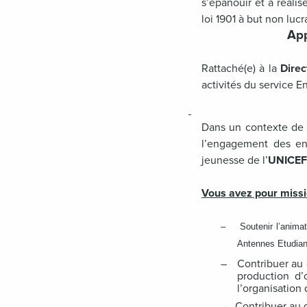
s’épanouir et à réalis
loi 1901 à but non luc
App
Rattaché(e) à la
Direc
activités du service 
Dans un contexte de 
l’engagement des en
jeunesse de
l’
UNICEF
Vous avez pour missi
–
Soutenir l’anima
Antennes Etudian
–
Contribuer au
production d’
l’organisation 
–
Contribuer au 