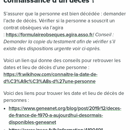
connaissance d’un décès ?
S’assurer que la personne est bien décédée : demander
l’acte de décès. Vérifier si la personne a souscrit un
contrat obsèques via l’agira
:
https://formulaireobseques.agira.asso.fr/
Conseil :
Demander la copie du testament afin de vérifier s’il
existe des dispositions urgente voir ci-après.
Voici un lien qui donne des conseils pour retrouver les
dates et lieu de décès d’une personne :
https://fr.wikihow.com/connaitre-la-date-de-
d%C3%A9c%C3%A8s-d%27une-personne
Voici des liens pour trouver les date et lieu de décès de
personnes :
https://www.geneanet.org/blog/post/2019/12/deces-
de-france-de-1970-a-aujourdhui-desormais-
disponibles-geneanet