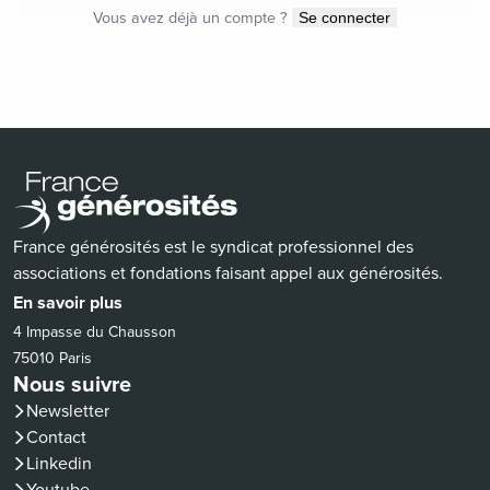
Vous avez déjà un compte ?
Se connecter
France générosités est le syndicat professionnel des
associations et fondations faisant appel aux générosités.
En savoir plus
4 Impasse du Chausson
75010 Paris
Nous suivre
Newsletter
Contact
(nouvelle fenêtre)
Linkedin
(nouvelle fenêtre)