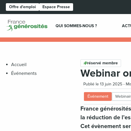
Offre d'emploi
Espace Presse
Page d'accueil
QUI SOMMES-NOUS ?
ACT
réservé membre
Accueil
Webinar on
Événements
Publié le 13 juin 2025 - M
Événement
Webinai
France générosités
la réduction de l’e
Cet évènement sera