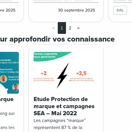
cklists
performances SEO. Nouveau
auront d
service mutualisé à disposition
Impact+,
bre 2025
30 septembre 2025
Info
du réseau France générosités.
program
payant (S
<
1
2
>
moteurs 
Qwant. Ce
ur approfondir vos connaissance
officiell
2025 et 
première
France g
arque
Etude Protection de
marque et campagnes
SEA – Mai 2022
sing sur
Les campagnes “marque”
ans les
représentent 87 % de la