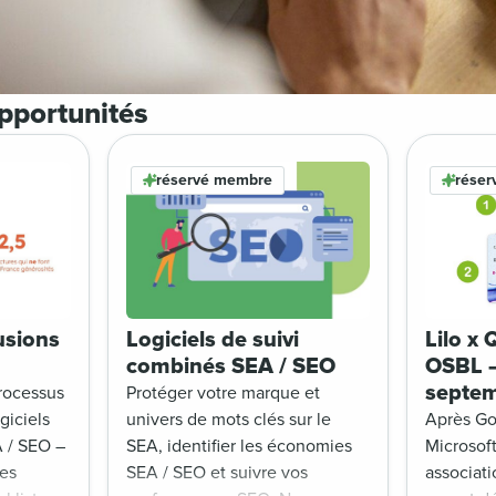
pportunités
réservé membre
rése
usions
Logiciels de suivi
Lilo x
combinés SEA / SEO
OSBL –
septe
rocessus
Protéger votre marque et
giciels
univers de mots clés sur le
Après Go
 / SEO –
SEA, identifier les économies
Microsoft
ces
SEA / SEO et suivre vos
associati