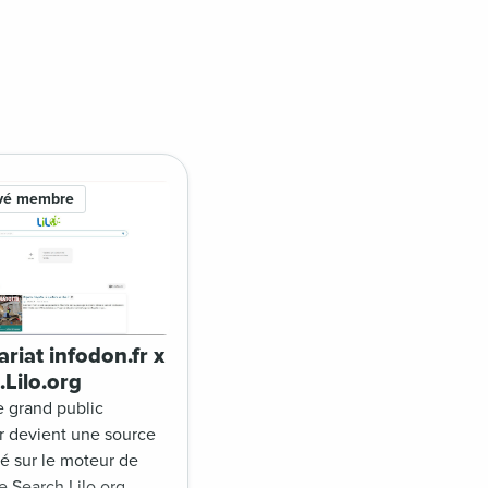
rvé membre
riat infodon.fr x
.Lilo.org
e grand public
fr devient une source
té sur le moteur de
 Search.Lilo.org.