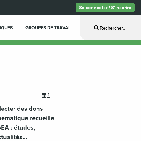
Se connecter / S’inscrire
IQUES
GROUPES DE TRAVAIL
Rechercher...
lecter des dons
hématique recueille
SEA : études,
ctualités…