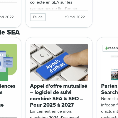
pagnes
collecte en SEA sur les
cts de la
campagnes de fin d’année,
 avec
mais ce chiffre est plus
mai 2022
Etude
19 mai 2022
sités.
important pour les membres de
ion du 19
France générosités grâce aux
 le SEA
Exclusions SEA ! Quelle est la
part des campagnes marques ?
Quel est l’impact de la
rése
protection de marque ?
ciences
Appel d’offre mutualisé
Partena
ts
– logiciel de suivi
Search
combiné SEA & SEO –
Notre sit
ue
Pour 2025 à 2027
infodon.
Lancement en ce mois
d’actuali
s de
d’octobre 2024 d’un appel
recherche