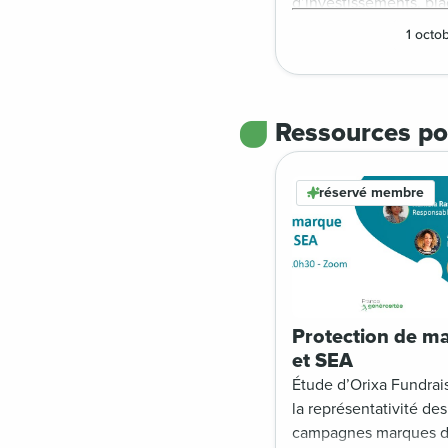
d’investissements, bla
d’URL, étude impacts
1 octo
exclusions SEA…
Ressources po
réservé membre
Protection de m
et SEA
Étude d’Orixa Fundrai
la représentativité des
campagnes marques d