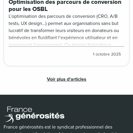
Optimisation des parcours de conversion
pour les OSBL
L’optimisation des parcours de conversion (CRO, A/B
tests, UX design…) permet aux organisations sans but
lucratif de transformer leurs visiteurs en donateurs ou
bénévoles en fluidifiant l’expérience utilisateur et en
maximisant l’engagement. Ce dossier thématique
propose des ressources stratégiques : méthodes de
1 octobre 2025
testing, bonnes pratiques en UX design, analyses de
données comportementales et retours d’expériences
pour améliorer chaque étape du parcours. Une
Voir plus d'articles
démarche essentielle pour augmenter les taux de
conversion, avec des insights des plus essentiels aux
plus experts.
France générosités est le syndicat professionnel des