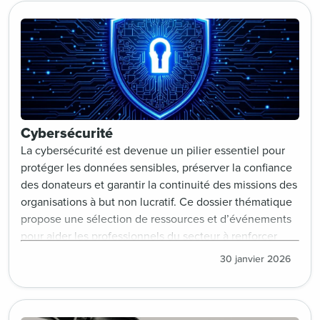
approche ciblée pour renforcer leur impact et créer des
liens durables avec leurs publics.
Cybersécurité
La cybersécurité est devenue un pilier essentiel pour
protéger les données sensibles, préserver la confiance
des donateurs et garantir la continuité des missions des
organisations à but non lucratif. Ce dossier thématique
propose une sélection de ressources et d’événements
pour aider les professionnels du secteur à renforcer
leurs défenses : bonnes pratiques (sécurisation des
30 janvier 2026
données, gestion des risques, sensibilisation des
équipes), études de cas concrets, outils adaptés aux
petites structures, et actualités réglementaires.