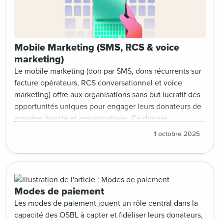
Mobile Marketing (SMS, RCS & voice
marketing)
Le mobile marketing (don par SMS, dons récurrents sur
facture opérateurs, RCS conversationnel et voice
marketing) offre aux organisations sans but lucratif des
opportunités uniques pour engager leurs donateurs de
manière directe et personnalisée. Ce dossier
thématique centralise des ressources clés pour
1 octobre 2025
maîtriser ces canaux : stratégies, retours d’expériences
et études sur le don SMS, focus sur le don récurrent sur
facture opérateurs, innovation du RCS avec le paiement
intégré, retours d’expérience sur le voice marketing…
Une approche innovante pour diversifier les modes de
Modes de paiement
collecte et renforcer la conversation avec les
Les modes de paiement jouent un rôle central dans la
donateurs.
capacité des OSBL à capter et fidéliser leurs donateurs,