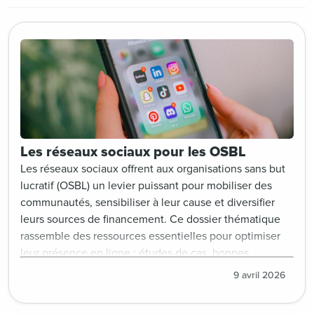
Les réseaux sociaux pour les OSBL
Les réseaux sociaux offrent aux organisations sans but
lucratif (OSBL) un levier puissant pour mobiliser des
communautés, sensibiliser à leur cause et diversifier
leurs sources de financement. Ce dossier thématique
rassemble des ressources essentielles pour optimiser
leur présence en ligne : études de cas, bonnes
pratiques, retours d’expérience, stratégies de contenu
9 avril 2026
engageant, ainsi que les dernières tendances en
matière de communication et marketing digitale. Une