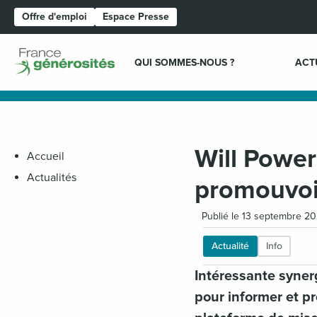
Offre d'emploi
Espace Presse
Page d'accueil
QUI SOMMES-NOUS ?
ACT
Will Powe
Accueil
Actualités
promouvoir
Publié le 13 septembre 2
Actualité
Info
Intéressante syner
pour informer et pr