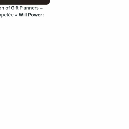
n of Gift Planners –
appelée
« Will Power :