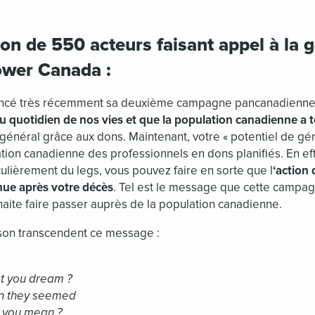
on de 550 acteurs faisant appel à la 
ower Canada :
lancé très récemment sa deuxième campagne pancanadienne
du quotidien de nos vies et que la population canadienne a 
 général grâce aux dons. Maintenant, votre « potentiel de gén
iation canadienne des professionnels en dons planifiés. En ef
iculièrement du legs, vous pouvez faire en sorte que l
‘action
inue après votre décès
. Tel est le message que cette camp
haite faire passer auprès de la population canadienne.
son transcendent ce message :
t you dream ?
an they seemed
 you mean ?