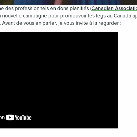
e des professionnels en dons planifiés (
Canadian Associatio
 sa nouvelle campagne pour promouvoir les legs au Canada 
. Avant de vous en parler, je vous invite à la regarder :