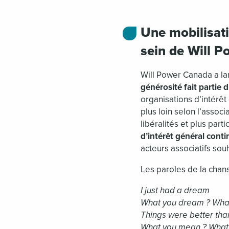
Une mobilisati
sein de Will P
Will Power Canada a 
générosité fait partie 
organisations d’intérêt
plus loin selon l’assoc
libéralités et plus part
d’intérêt général cont
acteurs associatifs sou
Les paroles de la chan
I just had a dream
What you dream ? Wha
Things were better th
What you mean ? What