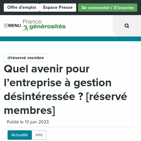
Offre d'emploi
Espace Presse
Se connecter / S’inscrire
Page d'accueil
MENU
réservé membre
Quel avenir pour
l’entreprise à gestion
désintéressée ? [réservé
membres]
Publié le 13 juin 2023
Actualité
Info