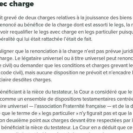
vec charge
it grevé de deux charges relatives à la jouissance des biens d
renoncé au bénéfice de la charge dont est assorti le legs, la
 voir requalifier le legs avec charge en legs particulier puisq
béralité qui lui était rattachée l’était de fait.
ouligner que la renonciation à la charge n’est pas prévue jur
charge. Le légataire universel ou à titre universel peut renon
e civil) ou demander que les conditions et charges grevant le
 code civil), mais aucune disposition ne prévoit et n’encadre 
iciaire desdites charges.
néficiant à la nièce du testateur, la Cour a considéré que l
t comme un ensemble de dispositions testamentaires centrée
ire universel — l’association Fraternité française — et de la
é que le terme de « legs particulier » n’y figurait pas et que l
son deuxième point aux charges devant être respectées par l’
 bénéficiait la nièce du testateur. La Cour en a déduit que ce