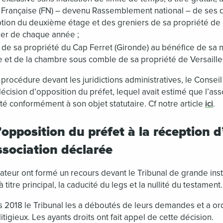
é Française (FN) – devenu Rassemblement national – de ses 
ption du deuxième étage et des greniers de sa propriété de 
ier de chaque année ;
 de sa propriété du Cap Ferret (Gironde) au bénéfice de sa n
 et de la chambre sous comble de sa propriété de Versailles
rocédure devant les juridictions administratives, le Conseil
 décision d’opposition du préfet, lequel avait estimé que l’ass
alité conformément à son objet statutaire. Cf notre article
ici
.
l’opposition du préfet à la réception 
ssociation déclarée
tateur ont formé un recours devant le Tribunal de grande ins
 titre principal, la caducité du legs et la nullité du testament.
 2018 le Tribunal les a déboutés de leurs demandes et a ord
itigieux. Les ayants droits ont fait appel de cette décision.