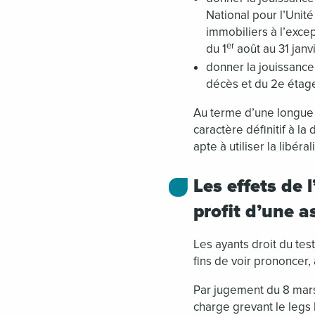
National pour l’Unit
immobiliers à l’exce
er
du 1
août au 31 janv
donner la jouissance
décès et du 2e étage
Au terme d’une longue p
caractère définitif à la
apte à utiliser la libér
Les effets de 
profit d’une a
Les ayants droit du tes
fins de voir prononcer, à
Par jugement du 8 mars
charge grevant le legs l