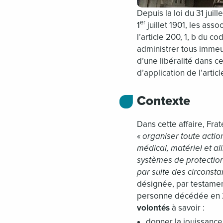
Depuis la loi du 31 juill
er
1
juillet 1901, les ass
l’article 200, 1, b du 
administrer tous immeub
d’une libéralité dans ce
d’application de l’artic
Contexte
Dans cette affaire, Frat
«
organiser toute action
médical, matériel et al
systèmes de protection
par suite des circonst
désignée, par testame
personne décédée en 2
volontés
à savoir :
donner la jouissance 