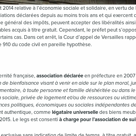
et 2014 relative à l’économie sociale et solidaire, en vertu de l
ociations déclarées depuis au moins trois ans et qui exercent d
code général des impôts, peuvent accepter des libéralités ain
les acquis à titre gratuit. Cependant, le préfet peut s’oppos
rtains cas. Dans cet arrêt, la Cour d’appel de Versailles rapp
le 910 du code civil en pareille hypothèse.
ernité française,
association déclarée
en préfecture en 2007 
 de bienfaisance visant à venir en aide sur le plan moral, jur
imentaire, à toute personne et famille déshéritée ou dans le
 sociale, privée de logement et/ou de ressources ou victime
ances politiques, économiques ou sociales indépendantes de
nt authentique, comme
légataire universelle
des biens meub
015. Le legs est consenti
à charge pour l’association de su
exclusive sans indication de limite de temps, à titre gratuit, a