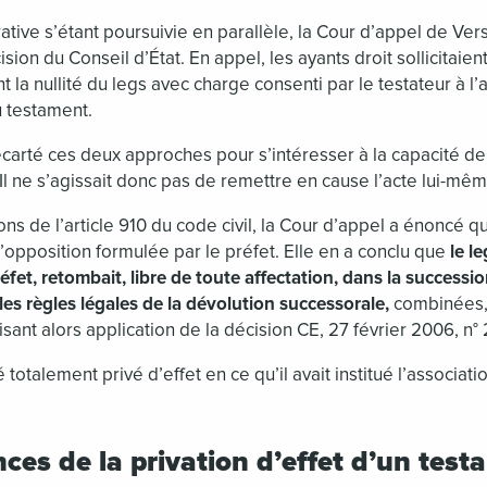
tive s’étant poursuivie en parallèle, la Cour d’appel de Versai
ision du Conseil d’État. En appel, les ayants droit sollicitaient
a nullité du legs avec charge consenti par le testateur à l’as
du testament.
carté ces deux approches pour s’intéresser à la capacité de 
 Il ne s’agissait donc pas de remettre en cause l’acte lui-mêm
ons de l’article 910 du code civil, la Cour d’appel a énoncé q
 l’opposition formulée par le préfet. Elle en a conclu que
le le
fet, retombait, libre de toute affectation, dans la successio
les règles légales de la dévolution successorale,
combinées, 
isant alors application de la décision CE, 27 février 2006, n°
 totalement privé d’effet en ce qu’il avait institué l’associati
ces de la privation d’effet d’un test