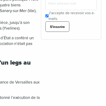
quatre biens
Sanary-sur-Mer (Var),
J'accepte de recevoir vos e-
mails.
ièce, jusqu’à son
S'inscrire
 (Yvelines).
 d’État a conféré un
ociation n’était pas
d’un legs au
tance de Versailles aux
onné l’exécution de la