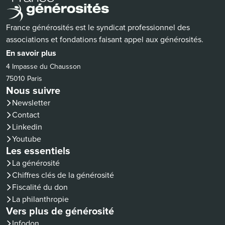
France générosités est le syndicat professionnel des
associations et fondations faisant appel aux générosités.
En savoir plus
4 Impasse du Chausson
75010 Paris
Nous suivre
Newsletter
Contact
(nouvelle fenêtre)
Linkedin
(nouvelle fenêtre)
Youtube
Les essentiels
La générosité
Chiffres clés de la générosité
Fiscalité du don
La philanthropie
Vers plus de générosité
(nouvelle fenêtre)
Infodon