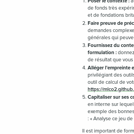
Poser le contexte :
at
de fonds très expéri
et de fondations brit
Faire preuve de préci
demandes complexes e
générales qui peuve
Fournissez du contex
formulation :
donnez 
de résultat que vous
Alléger l’empreinte
privilégiant des outi
outil de calcul de vo
https://mlco2.github
Capitaliser sur ses 
en interne sur lequel
exemple des bonnes 
: « Analyse ce jeu de
Il est important de fo