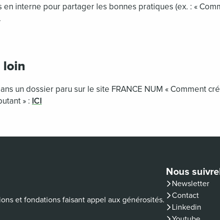
 en interne pour partager les bonnes pratiques (ex. : « C
.
 loin
dans un dossier paru sur le site FRANCE NUM « Comment cr
butant » :
ICI
Nous suivre
Newsletter
Contact
ions et fondations faisant appel aux générosités.
(nouvelle fenê
Linkedin
(nouvelle fenê
Youtube