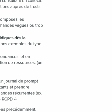
n consultant en collecte
tions auprès de trusts
écomposez les
demandes vagues ou trop
idiques dès la
 bons exemples du type
edondances, et en
tion de ressources. (un
un journal de prompt
stants et prendre
andes récurrentes (ex.
e RGPD »).
quées précédemment,