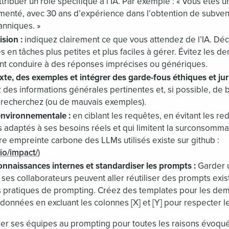
tribuer un rôle spécifique à l’IA. Par exemple : « Vous êtes u
menté, avec 30 ans d’expérience dans l’obtention de subven
anniques. »
sion :
indiquez clairement ce que vous attendez de l’IA. D
n tâches plus petites et plus faciles à gérer. Évitez les 
nt conduire à des réponses imprécises ou génériques.
te, des exemples et intégrer des garde-fous éthiques et jur
des informations générales pertinentes et, si possible, de
 recherchez (ou de mauvais exemples).
 environnementale :
en ciblant les requêtes, en évitant les r
ls adaptés à ses besoins réels et qui limitent la surconsomma
tre empreinte carbone des LLMs utilisés existe sur github :
.io/impact/
)
connaissances internes et standardiser les prompts :
Garder 
 ses collaborateurs peuvent aller réutiliser des prompts exi
pratiques de prompting. Créez des templates pour les dem
 données en excluant les colonnes [X] et [Y] pour respecter l
rmer ses équipes au prompting pour toutes les raisons évo