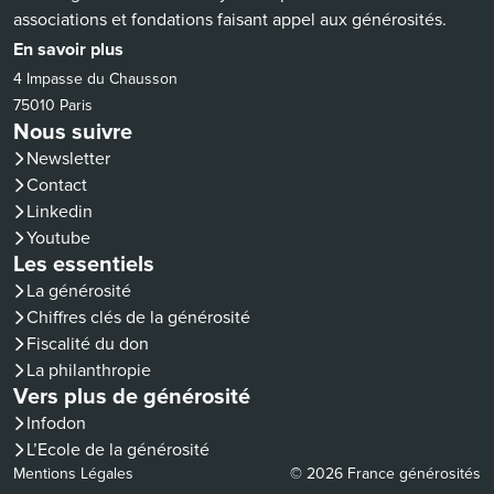
associations et fondations faisant appel aux générosités.
En savoir plus
4 Impasse du Chausson
75010 Paris
Nous suivre
Newsletter
Contact
(nouvelle fenêtre)
Linkedin
(nouvelle fenêtre)
Youtube
Les essentiels
La générosité
Chiffres clés de la générosité
Fiscalité du don
La philanthropie
Vers plus de générosité
(nouvelle fenêtre)
Infodon
(nouvelle fenêtre)
L’Ecole de la générosité
Mentions Légales
© 2026 France générosités